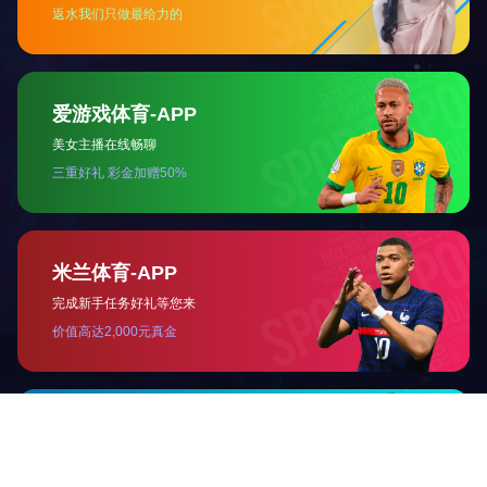
邮箱 : lifei@zjhzj.net zjh@zjhzj.net
地址 : 北京市海淀区复兴路12号恩菲科技大厦A座三
层308室
Copyright © 2018 中京华（北京）工程咨询有限公司
千亿官网-千亿（中国）一站式服务官网
乐动体育-乐动
ledong(中国)
星空体育·星空官方网站主页-星空（中国）
千亿官
网-千亿（中国）一站式服务官网
华体会体育官方网站-华体会体
育（中国）
米兰体育-米兰（中国）
华体会体育-华体会（中
国）
开云网页版·官方版在线登入-开云（中国）
米兰体育-米兰
（中国）
开云体育-开云(中国)一站式服务官方网站