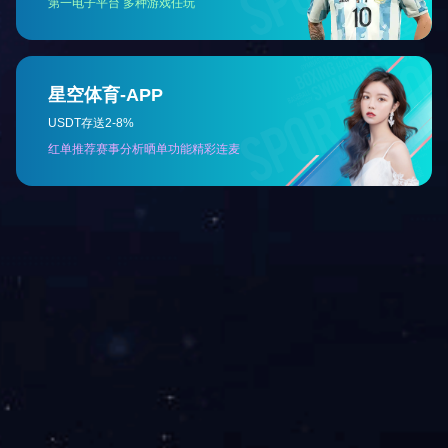
米兰体育-米兰milan(中国)
电话 :
010－62161407
传真 :
010－62162417
邮箱 : lifei@zjhzj.net zjh@zjhzj.net
地址 : 北京市海淀区复兴路12号恩菲科技大厦A座三
层308室
Copyright © 2018 中京华（北京）工程咨询有限公司
千亿官网-千亿（中国）一站式服务官网
乐动体育-乐动
ledong(中国)
星空体育·星空官方网站主页-星空（中国）
千亿官
网-千亿（中国）一站式服务官网
华体会体育官方网站-华体会体
育（中国）
米兰体育-米兰（中国）
华体会体育-华体会（中