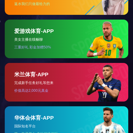
公司业务
造价咨询
招标代理
工程监理
会计服务
经典案例
米兰体育-米兰
市政公用
石油化工
milan(中国)
民航工程
更多...
资讯中心
米兰体育
行业新闻
招贤纳士
招聘职位
人才理念